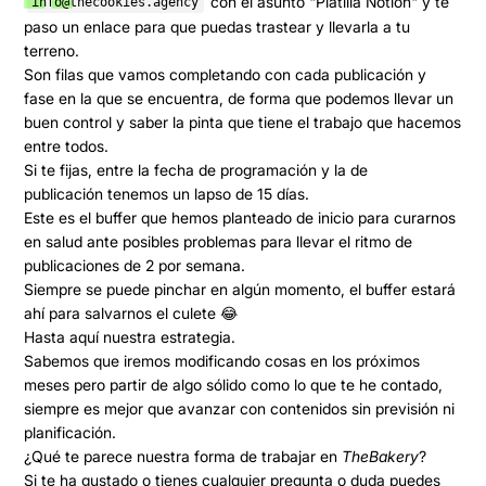
con el asunto
"Platilla Notion"
y te
info@thecookies.agency
paso un enlace para que puedas trastear y llevarla a tu
terreno.
Son filas que vamos completando con cada publicación y
fase
en la que se encuentra, de forma que podemos llevar un
buen control y saber la pinta que tiene el trabajo que hacemos
entre todos.
Si te fijas, entre la fecha de programación y la de
publicación
tenemos un lapso de 15 días
.
Este es el
buffer que hemos planteado
de inicio para curarnos
en salud ante posibles problemas para llevar el ritmo de
publicaciones de 2 por semana.
Siempre se puede pinchar en algún momento, el buffer estará
ahí para salvarnos el culete 😂
Hasta aquí nuestra estrategia.
Sabemos que iremos modificando cosas en los próximos
meses pero partir de algo sólido como lo que te he contado,
siempre es mejor que avanzar con contenidos sin previsión ni
planificación.
¿Qué te parece nuestra forma de trabajar en
TheBakery
?
Si te ha gustado o tienes cualquier pregunta o duda puedes