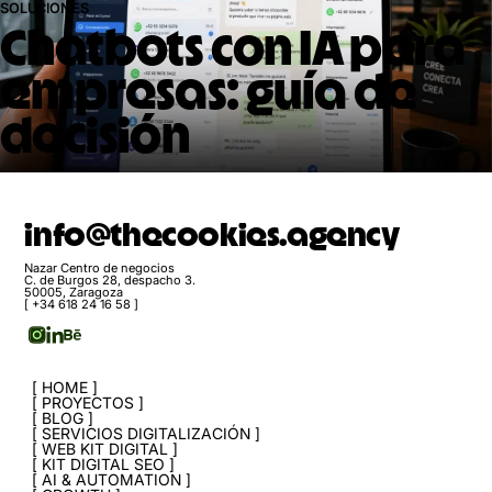
SOLUCIONES
Chatbots con IA para
empresas: guía de
decisión
info@thecookies.agency
Nazar Centro de negocios
C. de Burgos 28, despacho 3.
50005, Zaragoza
[ +34 618 24 16 58 ]
HOME
PROYECTOS
BLOG
SERVICIOS DIGITALIZACIÓN
WEB KIT DIGITAL
KIT DIGITAL SEO
AI & AUTOMATION