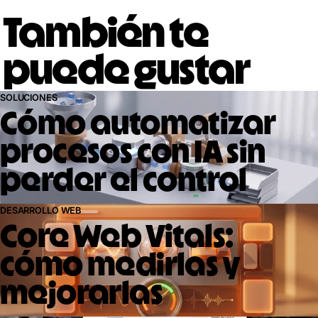
También te
puede gustar
SOLUCIONES
Cómo automatizar
procesos con IA sin
perder el control
DESARROLLO WEB
Core Web Vitals:
cómo medirlas y
mejorarlas