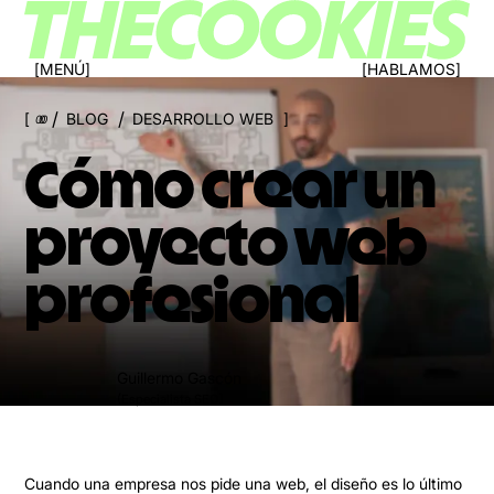
MENÚ
HABLAMOS
/
/
BLOG
DESARROLLO WEB
000
Cómo crear un
proyecto web
profesional
Guillermo Gascón
(Especialista SEO)
Cuando una empresa nos pide una web, el diseño es lo último