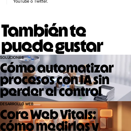
YouTube o Twitter.
También te
puede gustar
SOLUCIONES
Cómo automatizar
procesos con IA sin
perder el control
DESARROLLO WEB
Core Web Vitals:
cómo medirlas y