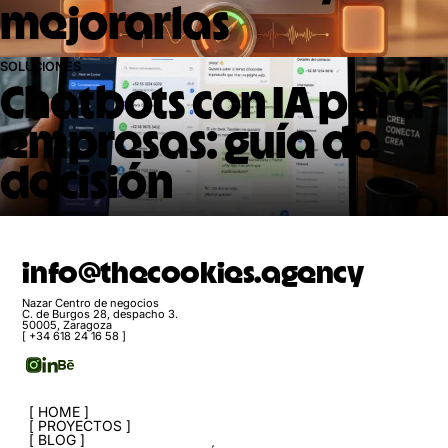
mejorarlas
SOLUCIONES
Chatbots con IA para
empresas: guía de
decisión
info@thecookies.agency
Nazar Centro de negocios
C. de Burgos 28, despacho 3.
50005, Zaragoza
[ +34 618 24 16 58 ]
HOME
PROYECTOS
BLOG