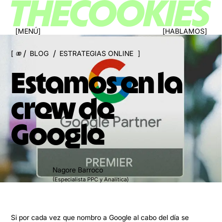
MENÚ
HABLAMOS
/
/
BLOG
ESTRATEGIAS ONLINE
000
Estamos en la
crew de
Google
Nagore Barroco
(Especialista PPC y Analítica)
Si por cada vez que nombro a Google al cabo del día se