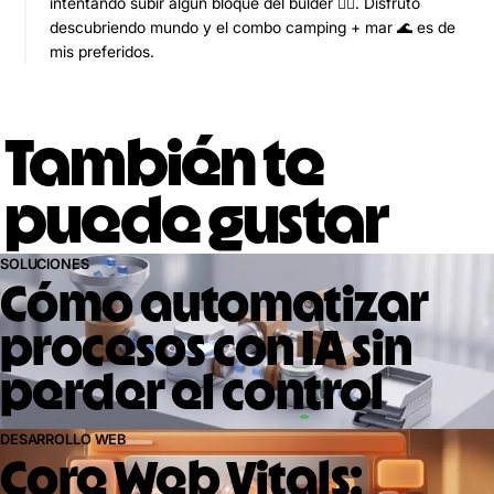
intentando subir algún bloque del bulder 🧗‍♀️. Disfruto
descubriendo mundo y el combo camping + mar 🌊 es de
mis preferidos.
También te
puede gustar
SOLUCIONES
Cómo automatizar
procesos con IA sin
perder el control
DESARROLLO WEB
Core Web Vitals: