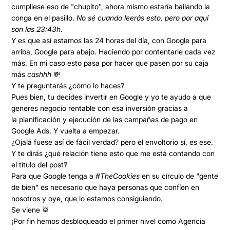
cumpliese eso de "chupito", ahora mismo estaría bailando la
conga en el pasillo.
No sé cuando leerás esto, pero por aquí
son las 23:43h.
Y es que así estamos las 24 horas del día, con Google para
arriba, Google para abajo. Haciendo por contentarle cada vez
más.
En mi caso esto pasa por hacer que pasen por su caja
más
cashhh
💸
Y te preguntarás ¿cómo lo haces?
Pues bien, tu decides invertir en Google y yo te ayudo a que
generes
negocio rentable
con esa inversión gracias a
la
planificación y ejecución de las campañas de pago en
Google Ads
. Y vuelta a empezar.
¿Ojalá fuese así de fácil verdad? pero el envoltorio sí, es ese.
Y te dirás ¿qué relación tiene esto que me está contando con
el título del post?
Para que Google tenga a
#TheCookies
en su círculo de "gente
de bien" es necesario que haya personas que confíen en
nosotros y oye, que lo estamos consiguiendo.
Se viene
🥁
¡Por fin hemos desbloqueado el primer nivel como Agencia