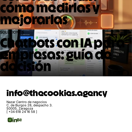
cómo medirlas y
mejorarlas
SOLUCIONES
Chatbots con IA para
empresas: guía de
decisión
info@thecookies.agency
Nazar Centro de negocios
C. de Burgos 28, despacho 3.
50005, Zaragoza
[ +34 618 24 16 58 ]