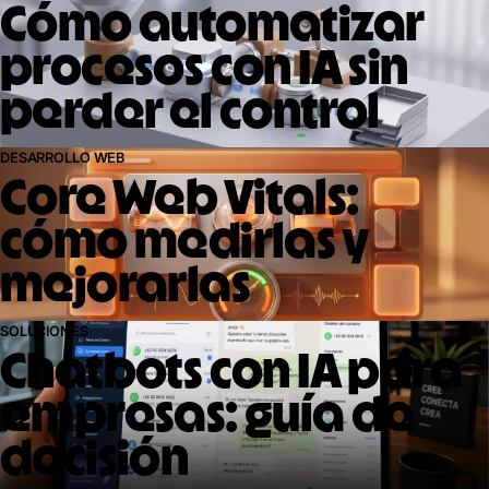
Cómo automatizar
procesos con IA sin
perder el control
DESARROLLO WEB
Core Web Vitals:
cómo medirlas y
mejorarlas
SOLUCIONES
Chatbots con IA para
empresas: guía de
decisión