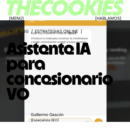
MENÚ
HABLAMOS
/
/
BLOG
ESTRATEGIAS ONLINE
000
Asistente IA
para
concesionario
VO
Guillermo Gascón
(Especialista SEO)