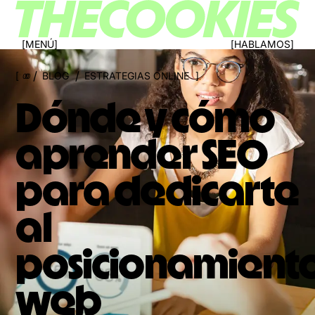
MENÚ
HABLAMOS
/
/
BLOG
ESTRATEGIAS ONLINE
000
Dónde y cómo
aprender SEO
para dedicarte
al
posicionamient
web