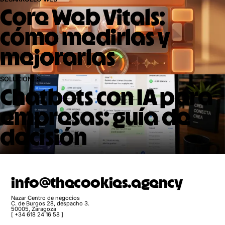
Core Web Vitals:
cómo medirlas y
mejorarlas
SOLUCIONES
Chatbots con IA para
empresas: guía de
decisión
info@thecookies.agency
Nazar Centro de negocios
C. de Burgos 28, despacho 3.
50005, Zaragoza
[ +34 618 24 16 58 ]