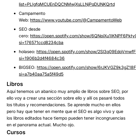
list=PLIgfqMCUEnDQCNMwjXsLLNjPqDUNKQrtd
Campamento
Web
:
https://www.youtube.com/@CampamentoWeb
SEO desde
cero:
https://open.spotify.com/show/6QNpiXu1IKNPF6Pkt
si=176571ccd8234cba
holaseo
:
https://open.spotify.com/show/2Sl3q09EdqVmwf
si=1906b2d4f4684c36
BIGSEO
:
https://open.spotify.com/show/6rJKVGZ9k3gZ18
si=a7b40aa75a5f49d5
Libros
Aquí tenemos un abanico muy amplio de libros sobre SEO, por
ello voy a crear una sección sobre ello y allí os pasaré todos
los títulos y recomendaciones. Se aprende mucho en ellos
pero hay que tener en mente que el SEO es algo vivo y que
los libros editados hace tiempo pueden tener incongruencias
en el panorama actual. Mucho ojo.
Cursos